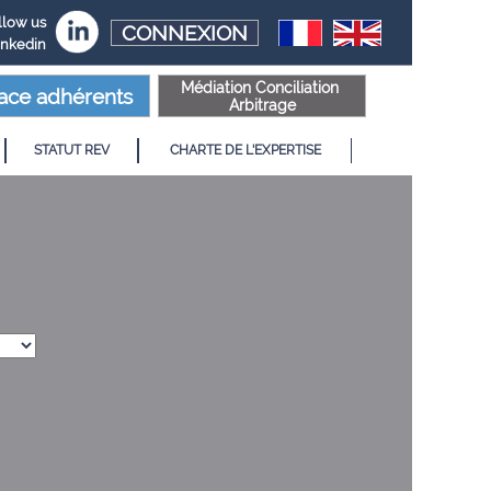
llow us
CONNEXION
inkedin
Médiation Conciliation
ace adhérents
Arbitrage
STATUT REV
CHARTE DE L'EXPERTISE