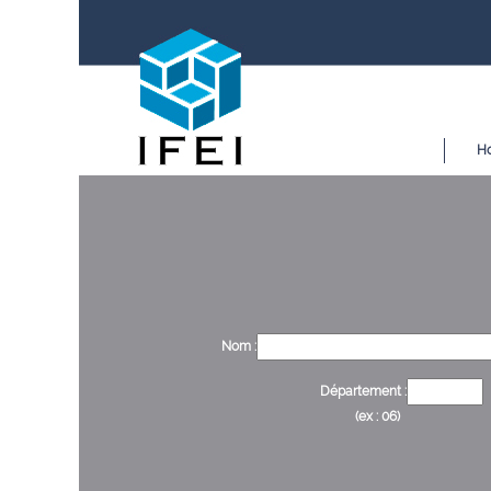
H
Nom :
Département :
(ex : 06)