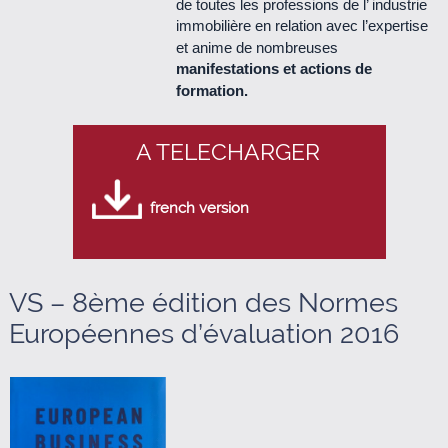
de toutes les professions de l’ industrie
immobilière en relation avec l’expertise
Le Cercle n°48 - mars 2013 (950 Ko)
et anime de nombreuses
manifestations et actions de
Le Cercle n°47 - décembre 2012 (440 Ko)
formation.
Le Cercle n°46 - septembre 2012 (1.2 Mo)
A TELECHARGER
Le Cercle n°45 - juillet 2012 (950 Ko)
french version
Le Cercle n°44 - mars 2012 (760 Ko)
Le Cercle n°43 - décembre 2011 (340 Ko)
VS – 8ème édition des Normes
Européennes d’évaluation 2016
Le Cercle n°42 - septembre 2011 (510 Ko)
Le Cercle n°41 - juillet 2011 (500 Ko)
Le Cercle n°40 - avril 2011 (280 Ko)