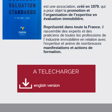
est une association,
créé en 1979
, qui
a pour objet la
promotion et
Le Cercle n°39 - janvier 2011 (340 Ko)
l’organisation de l’expertise en
évaluation immobilière.
Le Cercle n°38 - octobre 2010 (530 Ko)
Représenté dans toute la France
, il
rassemble des experts et des
praticiens de toutes les professions de
Le Cercle n°37 - juillet 2010 (260 Ko)
l’ industrie immobilière en relation avec
l’expertise et anime de nombreuses
manifestations et actions de
Le Cercle n°36 - mars 2010 (890 Ko)
formation.
Le Cercle n°35 - décembre 2009 (360 Ko)
A TELECHARGER
Le Cercle n°34 - septembre 2009 (560 Ko)
english version
Le cercle n°33 - juin 2009 (140 Ko)
Le Cercle n°32 - mars 2009 (660 Ko)