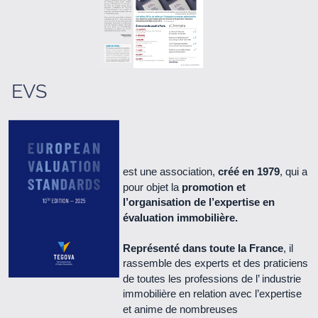
Le Cercle n° 66 - Juin 2021 (1.3 Mo)
Le Cercle n° 65 - Septembre 2020 (5.1 Mo)
Le Cercle n° 64 - Janvier 2020 (1.3 Mo)
EVS
Le Cercle n° 63 - Juin 2018 (2.3 Mo)
Le Cercle n° 62 - Juillet 2017 (1.9 Mo)
est une association,
créé en 1979
, qui a
pour objet la
promotion et
Le Cercle n° 61 - Mars 2017 (1.4 Mo)
l’organisation de l’expertise en
évaluation immobilière.
Le Cercle n° 60 - Juillet 2016 (1.2 Mo)
Représenté dans toute la France
, il
rassemble des experts et des praticiens
Le Cercle n° 59 - Avril 2016 (2.2 Mo)
de toutes les professions de l’ industrie
immobilière en relation avec l’expertise
Le Cercle n° 58 - novembre 2015 (1.8 Mo)
et anime de nombreuses