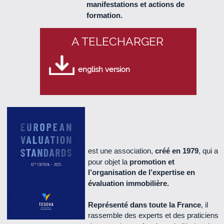
manifestations et actions de
Le Cercle n° 57 - juillet 2015 (2.0 Mo)
formation.
Le Cercle n° 56 - Avril 2015 (2.2 Mo)
A TELECHARGER
Le Cercle n° 55 - Décembre 2014 (2.1 Mo)
english version
Le Cercle n° 54 - Octobre 2014 (740 Ko)
Le Cercle n°53 - Juillet 2014 (1.9 Mo)
Le Cercle n°52 - Mai 2014 (1.6 Mo)
est une association,
créé en 1979
, qui a
pour objet la
promotion et
Le Cercle n°51 - décembre 2013 (1.3 Mo)
l’organisation de l’expertise en
évaluation immobilière.
Le Cercle n°50 - octobre 2013 (670 Ko)
Représenté dans toute la France
, il
rassemble des experts et des praticiens
Le Cercle n°49 - juillet 2013 (500 Ko)