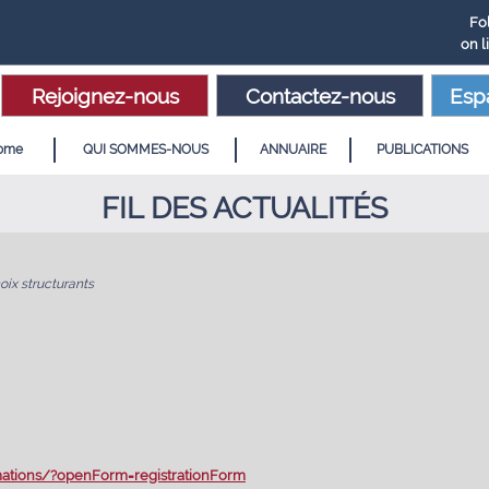
Fo
on l
Rejoignez-nous
Contactez-nous
Esp
ome
QUI SOMMES-NOUS
ANNUAIRE
PUBLICATIONS
FIL DES ACTUALITÉS
oix structurants
rmations/?openForm=registrationForm