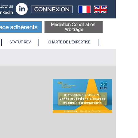
llow us
CONNEXION
inkedin
Médiation Conciliation
ace adhérents
Arbitrage
STATUT REV
CHARTE DE L'EXPERTISE