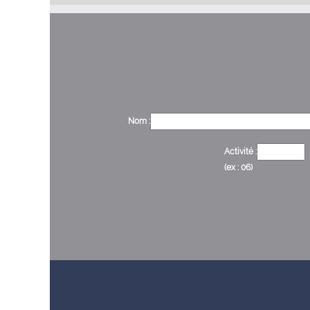
Nom :
Activité :
(ex : 06)