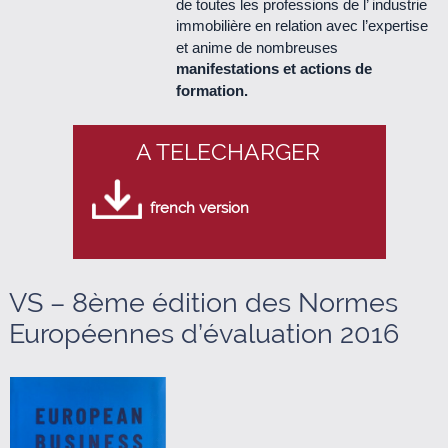
de toutes les professions de l’ industrie
immobilière en relation avec l’expertise
Le Cercle n°48 - mars 2013 (950 Ko)
et anime de nombreuses
manifestations et actions de
Le Cercle n°47 - décembre 2012 (440 Ko)
formation.
Le Cercle n°46 - septembre 2012 (1.2 Mo)
A TELECHARGER
Le Cercle n°45 - juillet 2012 (950 Ko)
french version
Le Cercle n°44 - mars 2012 (760 Ko)
Le Cercle n°43 - décembre 2011 (340 Ko)
VS – 8ème édition des Normes
Européennes d’évaluation 2016
Le Cercle n°42 - septembre 2011 (510 Ko)
Le Cercle n°41 - juillet 2011 (500 Ko)
Le Cercle n°40 - avril 2011 (280 Ko)