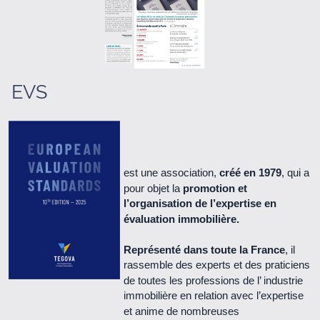
Le Cercle n° 66 - Juin 2021 (1.3 Mo)
Le Cercle n° 65 - Septembre 2020 (5.1 Mo)
Le Cercle n° 64 - Janvier 2020 (1.3 Mo)
EVS
Le Cercle n° 63 - Juin 2018 (2.3 Mo)
Le Cercle n° 62 - Juillet 2017 (1.9 Mo)
est une association,
créé en 1979
, qui a
pour objet la
promotion et
Le Cercle n° 61 - Mars 2017 (1.4 Mo)
l’organisation de l’expertise en
évaluation immobilière.
Le Cercle n° 60 - Juillet 2016 (1.2 Mo)
Représenté dans toute la France
, il
rassemble des experts et des praticiens
Le Cercle n° 59 - Avril 2016 (2.2 Mo)
de toutes les professions de l’ industrie
immobilière en relation avec l’expertise
Le Cercle n° 58 - novembre 2015 (1.8 Mo)
et anime de nombreuses