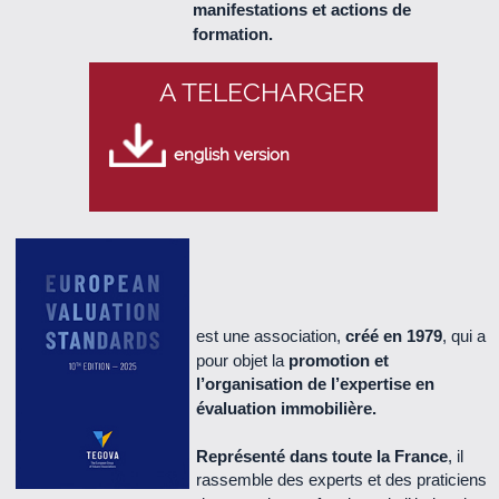
manifestations et actions de
Le Cercle n° 57 - juillet 2015 (2.0 Mo)
formation.
Le Cercle n° 56 - Avril 2015 (2.2 Mo)
A TELECHARGER
Le Cercle n° 55 - Décembre 2014 (2.1 Mo)
english version
Le Cercle n° 54 - Octobre 2014 (740 Ko)
Le Cercle n°53 - Juillet 2014 (1.9 Mo)
Le Cercle n°52 - Mai 2014 (1.6 Mo)
est une association,
créé en 1979
, qui a
pour objet la
promotion et
Le Cercle n°51 - décembre 2013 (1.3 Mo)
l’organisation de l’expertise en
évaluation immobilière.
Le Cercle n°50 - octobre 2013 (670 Ko)
Représenté dans toute la France
, il
rassemble des experts et des praticiens
Le Cercle n°49 - juillet 2013 (500 Ko)