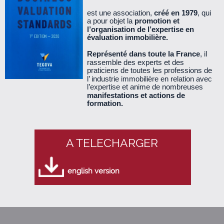
est une association,
créé en 1979
, qui
a pour objet la
promotion et
Le Cercle n°39 - janvier 2011 (340 Ko)
l’organisation de l’expertise en
évaluation immobilière.
Le Cercle n°38 - octobre 2010 (530 Ko)
Représenté dans toute la France
, il
rassemble des experts et des
praticiens de toutes les professions de
Le Cercle n°37 - juillet 2010 (260 Ko)
l’ industrie immobilière en relation avec
l’expertise et anime de nombreuses
manifestations et actions de
Le Cercle n°36 - mars 2010 (890 Ko)
formation.
Le Cercle n°35 - décembre 2009 (360 Ko)
A TELECHARGER
Le Cercle n°34 - septembre 2009 (560 Ko)
english version
Le cercle n°33 - juin 2009 (140 Ko)
Le Cercle n°32 - mars 2009 (660 Ko)