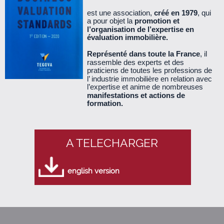
est une association,
créé en 1979
, qui
a pour objet la
promotion et
Le Cercle n°39 - janvier 2011 (340 Ko)
l’organisation de l’expertise en
évaluation immobilière.
Le Cercle n°38 - octobre 2010 (530 Ko)
Représenté dans toute la France
, il
rassemble des experts et des
praticiens de toutes les professions de
Le Cercle n°37 - juillet 2010 (260 Ko)
l’ industrie immobilière en relation avec
l’expertise et anime de nombreuses
manifestations et actions de
Le Cercle n°36 - mars 2010 (890 Ko)
formation.
Le Cercle n°35 - décembre 2009 (360 Ko)
A TELECHARGER
Le Cercle n°34 - septembre 2009 (560 Ko)
english version
Le cercle n°33 - juin 2009 (140 Ko)
Le Cercle n°32 - mars 2009 (660 Ko)