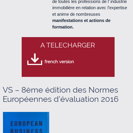
de toutes les professions de l’ industrie
immobilière en relation avec l’expertise
Le Cercle n°48 - mars 2013 (950 Ko)
et anime de nombreuses
manifestations et actions de
Le Cercle n°47 - décembre 2012 (440 Ko)
formation.
Le Cercle n°46 - septembre 2012 (1.2 Mo)
A TELECHARGER
Le Cercle n°45 - juillet 2012 (950 Ko)
french version
Le Cercle n°44 - mars 2012 (760 Ko)
Le Cercle n°43 - décembre 2011 (340 Ko)
VS – 8ème édition des Normes
Européennes d’évaluation 2016
Le Cercle n°42 - septembre 2011 (510 Ko)
Le Cercle n°41 - juillet 2011 (500 Ko)
Le Cercle n°40 - avril 2011 (280 Ko)