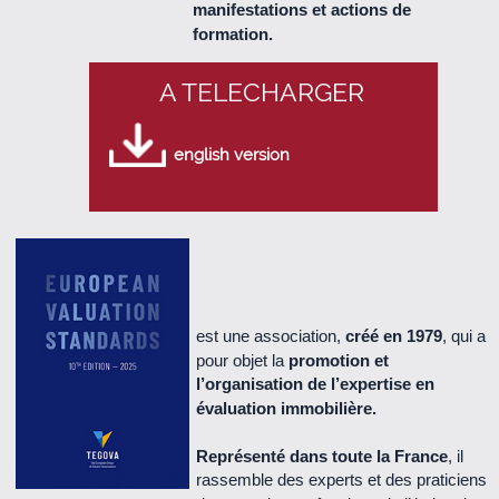
manifestations et actions de
Le Cercle n° 57 - juillet 2015 (2.0 Mo)
formation.
Le Cercle n° 56 - Avril 2015 (2.2 Mo)
A TELECHARGER
Le Cercle n° 55 - Décembre 2014 (2.1 Mo)
english version
Le Cercle n° 54 - Octobre 2014 (740 Ko)
Le Cercle n°53 - Juillet 2014 (1.9 Mo)
Le Cercle n°52 - Mai 2014 (1.6 Mo)
est une association,
créé en 1979
, qui a
pour objet la
promotion et
Le Cercle n°51 - décembre 2013 (1.3 Mo)
l’organisation de l’expertise en
évaluation immobilière.
Le Cercle n°50 - octobre 2013 (670 Ko)
Représenté dans toute la France
, il
rassemble des experts et des praticiens
Le Cercle n°49 - juillet 2013 (500 Ko)