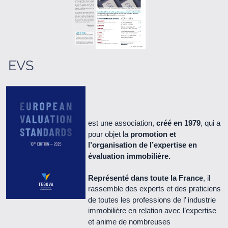
Le Cercle n° 66 - Juin 2021 (1.3 Mo)
Le Cercle n° 65 - Septembre 2020 (5.1 Mo)
Le Cercle n° 64 - Janvier 2020 (1.3 Mo)
EVS
Le Cercle n° 63 - Juin 2018 (2.3 Mo)
Le Cercle n° 62 - Juillet 2017 (1.9 Mo)
est une association,
créé en 1979
, qui a
pour objet la
promotion et
Le Cercle n° 61 - Mars 2017 (1.4 Mo)
l’organisation de l’expertise en
évaluation immobilière.
Le Cercle n° 60 - Juillet 2016 (1.2 Mo)
Représenté dans toute la France
, il
rassemble des experts et des praticiens
Le Cercle n° 59 - Avril 2016 (2.2 Mo)
de toutes les professions de l’ industrie
immobilière en relation avec l’expertise
Le Cercle n° 58 - novembre 2015 (1.8 Mo)
et anime de nombreuses