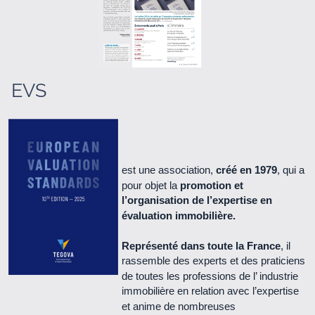
Le Cercle n° 66 - Juin 2021 (1.3 Mo)
Le Cercle n° 65 - Septembre 2020 (5.1 Mo)
Le Cercle n° 64 - Janvier 2020 (1.3 Mo)
EVS
Le Cercle n° 63 - Juin 2018 (2.3 Mo)
Le Cercle n° 62 - Juillet 2017 (1.9 Mo)
est une association,
créé en 1979
, qui a
pour objet la
promotion et
Le Cercle n° 61 - Mars 2017 (1.4 Mo)
l’organisation de l’expertise en
évaluation immobilière.
Le Cercle n° 60 - Juillet 2016 (1.2 Mo)
Représenté dans toute la France
, il
rassemble des experts et des praticiens
Le Cercle n° 59 - Avril 2016 (2.2 Mo)
de toutes les professions de l’ industrie
immobilière en relation avec l’expertise
Le Cercle n° 58 - novembre 2015 (1.8 Mo)
et anime de nombreuses