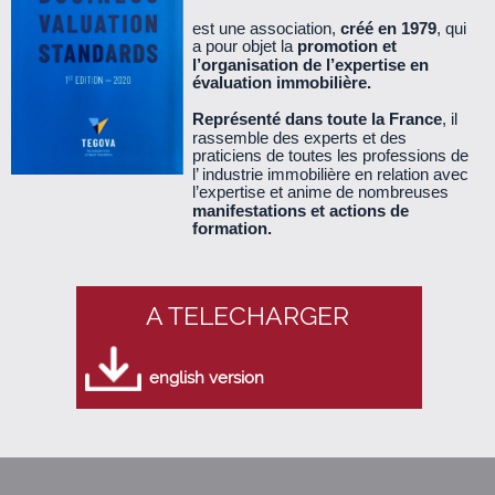
est une association,
créé en 1979
, qui
a pour objet la
promotion et
Le Cercle n°39 - janvier 2011 (340 Ko)
l’organisation de l’expertise en
évaluation immobilière.
Le Cercle n°38 - octobre 2010 (530 Ko)
Représenté dans toute la France
, il
rassemble des experts et des
praticiens de toutes les professions de
Le Cercle n°37 - juillet 2010 (260 Ko)
l’ industrie immobilière en relation avec
l’expertise et anime de nombreuses
manifestations et actions de
Le Cercle n°36 - mars 2010 (890 Ko)
formation.
Le Cercle n°35 - décembre 2009 (360 Ko)
A TELECHARGER
Le Cercle n°34 - septembre 2009 (560 Ko)
english version
Le cercle n°33 - juin 2009 (140 Ko)
Le Cercle n°32 - mars 2009 (660 Ko)