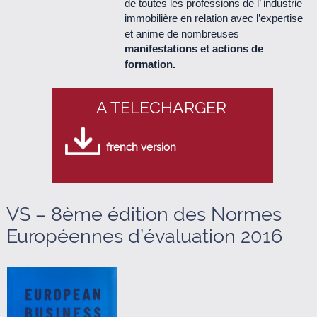
de toutes les professions de l’ industrie
immobilière en relation avec l’expertise
Le Cercle n°48 - mars 2013 (950 Ko)
et anime de nombreuses
manifestations et actions de
Le Cercle n°47 - décembre 2012 (440 Ko)
formation.
Le Cercle n°46 - septembre 2012 (1.2 Mo)
A TELECHARGER
Le Cercle n°45 - juillet 2012 (950 Ko)
french version
Le Cercle n°44 - mars 2012 (760 Ko)
Le Cercle n°43 - décembre 2011 (340 Ko)
VS – 8ème édition des Normes
Européennes d’évaluation 2016
Le Cercle n°42 - septembre 2011 (510 Ko)
Le Cercle n°41 - juillet 2011 (500 Ko)
Le Cercle n°40 - avril 2011 (280 Ko)