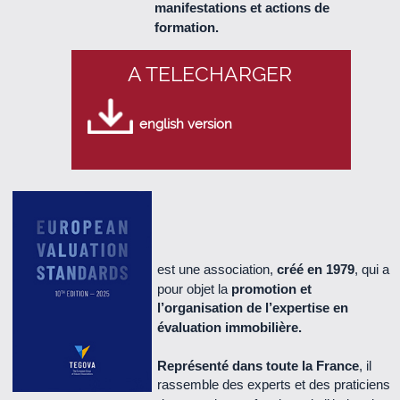
manifestations et actions de
Le Cercle n° 57 - juillet 2015 (2.0 Mo)
formation.
Le Cercle n° 56 - Avril 2015 (2.2 Mo)
A TELECHARGER
Le Cercle n° 55 - Décembre 2014 (2.1 Mo)
english version
Le Cercle n° 54 - Octobre 2014 (740 Ko)
Le Cercle n°53 - Juillet 2014 (1.9 Mo)
Le Cercle n°52 - Mai 2014 (1.6 Mo)
est une association,
créé en 1979
, qui a
pour objet la
promotion et
Le Cercle n°51 - décembre 2013 (1.3 Mo)
l’organisation de l’expertise en
évaluation immobilière.
Le Cercle n°50 - octobre 2013 (670 Ko)
Représenté dans toute la France
, il
rassemble des experts et des praticiens
Le Cercle n°49 - juillet 2013 (500 Ko)