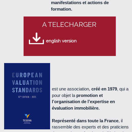
manifestations et actions de
Le Cercle n° 57 - juillet 2015 (2.0 Mo)
formation.
Le Cercle n° 56 - Avril 2015 (2.2 Mo)
A TELECHARGER
Le Cercle n° 55 - Décembre 2014 (2.1 Mo)
english version
Le Cercle n° 54 - Octobre 2014 (740 Ko)
Le Cercle n°53 - Juillet 2014 (1.9 Mo)
Le Cercle n°52 - Mai 2014 (1.6 Mo)
est une association,
créé en 1979
, qui a
pour objet la
promotion et
Le Cercle n°51 - décembre 2013 (1.3 Mo)
l’organisation de l’expertise en
évaluation immobilière.
Le Cercle n°50 - octobre 2013 (670 Ko)
Représenté dans toute la France
, il
rassemble des experts et des praticiens
Le Cercle n°49 - juillet 2013 (500 Ko)