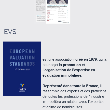
Le Cercle n° 66 - Juin 2021 (1.3 Mo)
Le Cercle n° 65 - Septembre 2020 (5.1 Mo)
Le Cercle n° 64 - Janvier 2020 (1.3 Mo)
EVS
Le Cercle n° 63 - Juin 2018 (2.3 Mo)
Le Cercle n° 62 - Juillet 2017 (1.9 Mo)
est une association,
créé en 1979
, qui a
pour objet la
promotion et
Le Cercle n° 61 - Mars 2017 (1.4 Mo)
l’organisation de l’expertise en
évaluation immobilière.
Le Cercle n° 60 - Juillet 2016 (1.2 Mo)
Représenté dans toute la France
, il
rassemble des experts et des praticiens
Le Cercle n° 59 - Avril 2016 (2.2 Mo)
de toutes les professions de l’ industrie
immobilière en relation avec l’expertise
Le Cercle n° 58 - novembre 2015 (1.8 Mo)
et anime de nombreuses