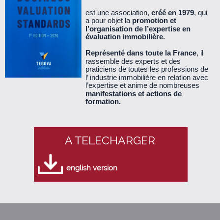
est une association,
créé en 1979
, qui
a pour objet la
promotion et
Le Cercle n°39 - janvier 2011 (340 Ko)
l’organisation de l’expertise en
évaluation immobilière.
Le Cercle n°38 - octobre 2010 (530 Ko)
Représenté dans toute la France
, il
rassemble des experts et des
praticiens de toutes les professions de
Le Cercle n°37 - juillet 2010 (260 Ko)
l’ industrie immobilière en relation avec
l’expertise et anime de nombreuses
manifestations et actions de
Le Cercle n°36 - mars 2010 (890 Ko)
formation.
Le Cercle n°35 - décembre 2009 (360 Ko)
A TELECHARGER
Le Cercle n°34 - septembre 2009 (560 Ko)
english version
Le cercle n°33 - juin 2009 (140 Ko)
Le Cercle n°32 - mars 2009 (660 Ko)