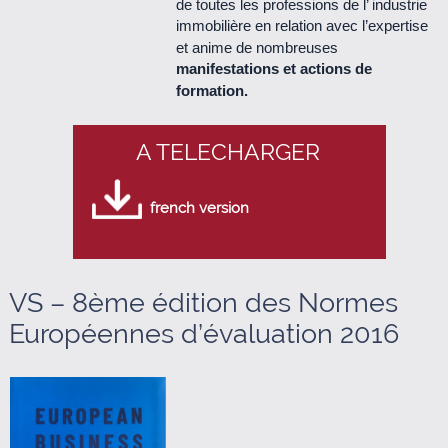
de toutes les professions de l’ industrie
immobilière en relation avec l’expertise
Le Cercle n°48 - mars 2013 (950 Ko)
et anime de nombreuses
manifestations et actions de
Le Cercle n°47 - décembre 2012 (440 Ko)
formation.
Le Cercle n°46 - septembre 2012 (1.2 Mo)
A TELECHARGER
Le Cercle n°45 - juillet 2012 (950 Ko)
french version
Le Cercle n°44 - mars 2012 (760 Ko)
Le Cercle n°43 - décembre 2011 (340 Ko)
VS – 8ème édition des Normes
Européennes d’évaluation 2016
Le Cercle n°42 - septembre 2011 (510 Ko)
Le Cercle n°41 - juillet 2011 (500 Ko)
Le Cercle n°40 - avril 2011 (280 Ko)