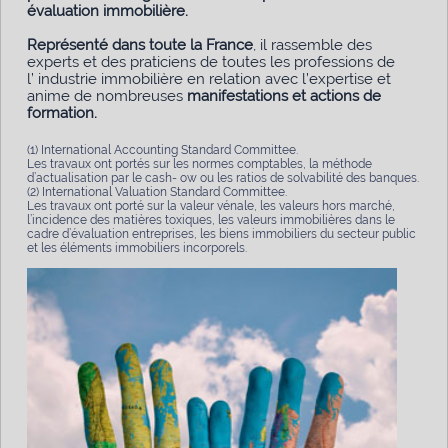
évaluation immobilière.
Représenté dans toute la France
, il rassemble des
experts et des praticiens de toutes les professions de
l’ industrie immobilière en relation avec l’expertise et
anime de nombreuses
manifestations et actions de
formation.
(1) International Accounting Standard Committee.
Les travaux ont portés sur les normes comptables, la méthode
d’actualisation par le cash- ow ou les ratios de solvabilité des banques.
(2) International Valuation Standard Committee.
Les travaux ont porté sur la valeur vénale, les valeurs hors marché,
l’incidence des matières toxiques, les valeurs immobilières dans le
cadre d’évaluation entreprises, les biens immobiliers du secteur public
et les éléments immobiliers incorporels.