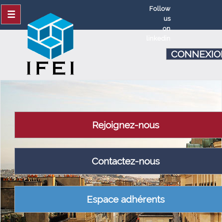
Follow
☰
us
on
linkedin
CONNEXIO
Rejoignez-nous
Contactez-nous
Espace adhérents