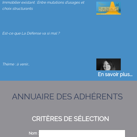
Immobilier existant : Entre mutations d'usages et
choix structurants
Est-ce que La Défense va si mal ?
Thème : à venir...
En savoir plus...
ANNUAIRE DES ADHÉRENTS
Les sources de revenus de l’immeuble en copropriété
CRITÈRES DE SÉLECTION
Point marché immobilier d'entreprise
Nom :