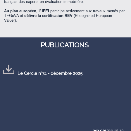
français des experts en évaluation immobilière.
Au plan européen,
l’ IFEI
participe activement aux travaux menés par
TEGoVA et
délivre la certification REV
(Recognised European
Valuer).
PUBLICATIONS
Le Cercle n°74 - décembre 2025
En savoir plus...