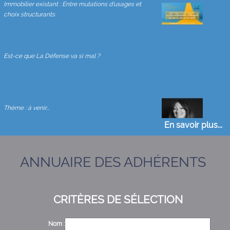
Immobilier existant : Entre mutations d'usages et
choix structurants
Est-ce que La Défense va si mal ?
Thème : à venir...
En savoir plus...
ANNUAIRE DES ADHÉRENTS
Les sources de revenus de l’immeuble en copropriété
CRITÈRES DE SÉLECTION
Point marché immobilier d'entreprise
Nom :