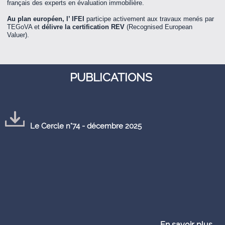
français des experts en évaluation immobilière.
Au plan européen,
l’ IFEI
participe activement aux travaux menés par
TEGoVA et
délivre la certification REV
(Recognised European
Valuer).
PUBLICATIONS
Le Cercle n°74 - décembre 2025
En savoir plus...