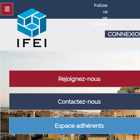
Follow
☰
us
on
linkedin
CONNEXIO
Rejoignez-nous
Contactez-nous
Espace adhérents